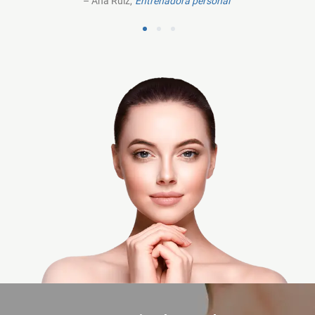
– Ana Ruiz,
Entrenadora personal
1
2
3